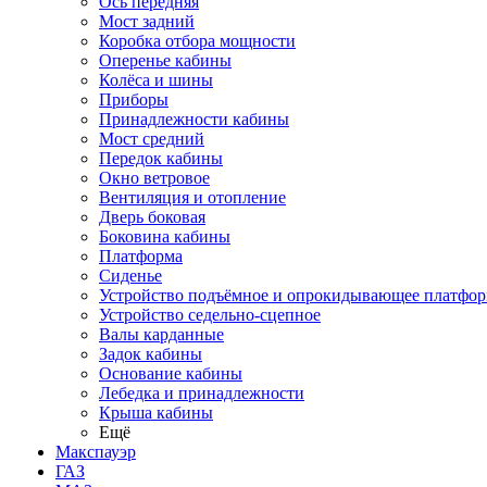
Ось передняя
Мост задний
Коробка отбора мощности
Оперенье кабины
Колёса и шины
Приборы
Принадлежности кабины
Мост средний
Передок кабины
Окно ветровое
Вентиляция и отопление
Дверь боковая
Боковина кабины
Платформа
Сиденье
Устройство подъёмное и опрокидывающее платфо
Устройство седельно-сцепное
Валы карданные
Задок кабины
Основание кабины
Лебедка и принадлежности
Крыша кабины
Ещё
Макспауэр
ГАЗ