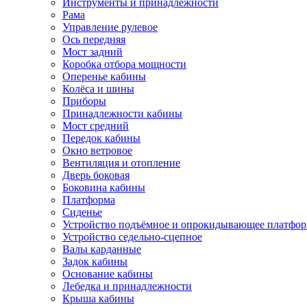
Инструменты и принадлежности
Рама
Управление рулевое
Ось передняя
Мост задний
Коробка отбора мощности
Оперенье кабины
Колёса и шины
Приборы
Принадлежности кабины
Мост средний
Передок кабины
Окно ветровое
Вентиляция и отопление
Дверь боковая
Боковина кабины
Платформа
Сиденье
Устройство подъёмное и опрокидывающее платфо
Устройство седельно-сцепное
Валы карданные
Задок кабины
Основание кабины
Лебедка и принадлежности
Крыша кабины