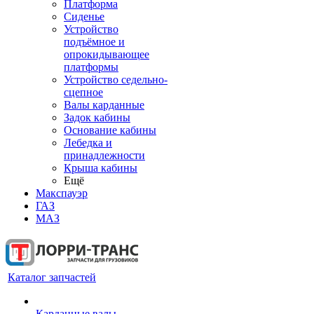
Платформа
Сиденье
Устройство
подъёмное и
опрокидывающее
платформы
Устройство седельно-
сцепное
Валы карданные
Задок кабины
Основание кабины
Лебедка и
принадлежности
Крыша кабины
Ещё
Макспауэр
ГАЗ
МАЗ
Каталог запчастей
Карданные валы