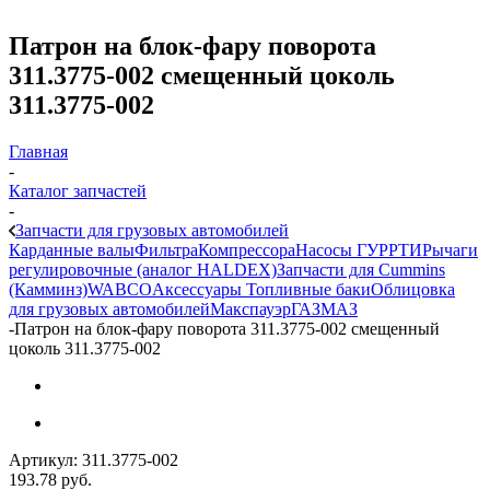
Патрон на блок-фару поворота
311.3775-002 смещенный цоколь
311.3775-002
Главная
-
Каталог запчастей
-
Запчасти для грузовых автомобилей
Карданные валы
Фильтра
Компрессора
Насосы ГУР
РТИ
Рычаги
регулировочные (аналог HALDEX)
Запчасти для Cummins
(Камминз)
WABCO
Аксессуары
Топливные баки
Облицовка
для грузовых автомобилей
Макспауэр
ГАЗ
МАЗ
-
Патрон на блок-фару поворота 311.3775-002 смещенный
цоколь 311.3775-002
Артикул:
311.3775-002
193.78
руб.