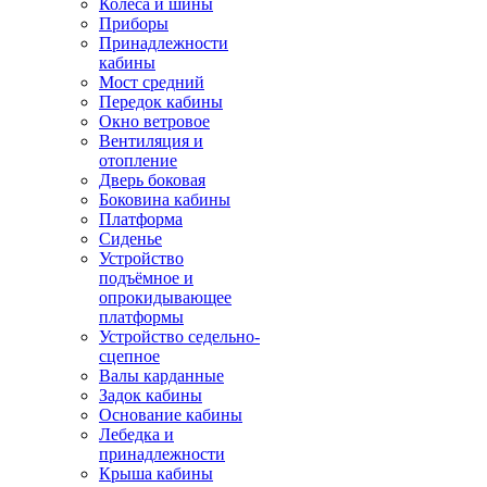
Колёса и шины
Приборы
Принадлежности
кабины
Мост средний
Передок кабины
Окно ветровое
Вентиляция и
отопление
Дверь боковая
Боковина кабины
Платформа
Сиденье
Устройство
подъёмное и
опрокидывающее
платформы
Устройство седельно-
сцепное
Валы карданные
Задок кабины
Основание кабины
Лебедка и
принадлежности
Крыша кабины