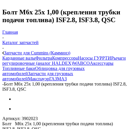
Болт М6х 25х 1,00 (крепления трубки
подачи топлива) ISF2.8, ISF3.8, QSC
Главная
-
Каталог запчастей
-
Запчасти для Cummins (Камминз)
Карданные валы
Фильтра
Компрессора
Насосы ГУР
РТИ
Рычаги
регулировочные (аналог HALDEX)
WABCO
Аксессуары
Топливные баки
Облицовка для грузовых
автомобилей
Запчасти для грузовых
автомобилей
Макспауэр
ГАЗ
МАЗ
-
Болт М6х 25х 1,00 (крепления трубки подачи топлива) ISF2.8,
ISF3.8, QSC
Артикул:
3902023
Болт М6х 25х 1,00 (крепления трубки подачи топлива)
ISF2.8, ISF3.8, QSC