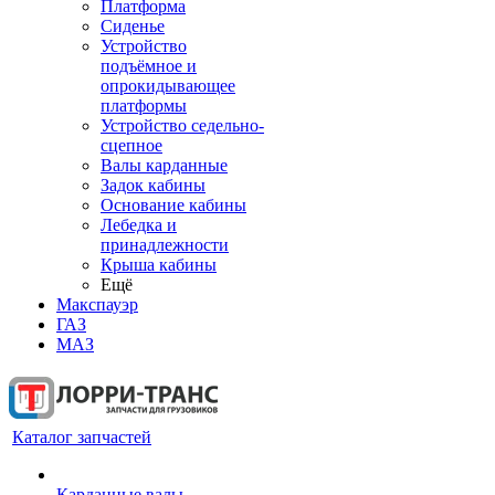
Платформа
Сиденье
Устройство
подъёмное и
опрокидывающее
платформы
Устройство седельно-
сцепное
Валы карданные
Задок кабины
Основание кабины
Лебедка и
принадлежности
Крыша кабины
Ещё
Макспауэр
ГАЗ
МАЗ
Каталог запчастей
Карданные валы