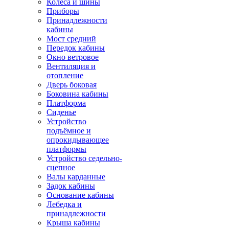
Колёса и шины
Приборы
Принадлежности
кабины
Мост средний
Передок кабины
Окно ветровое
Вентиляция и
отопление
Дверь боковая
Боковина кабины
Платформа
Сиденье
Устройство
подъёмное и
опрокидывающее
платформы
Устройство седельно-
сцепное
Валы карданные
Задок кабины
Основание кабины
Лебедка и
принадлежности
Крыша кабины